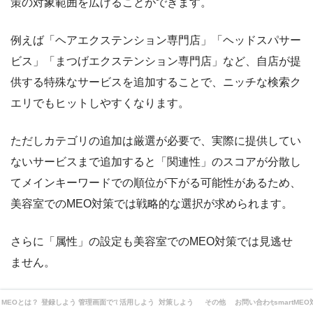
策の対象範囲を広げることができます。
例えば「ヘアエクステンション専門店」「ヘッドスパサー
ビス」「まつげエクステンション専門店」など、自店が提
供する特殊なサービスを追加することで、ニッチな検索ク
エリでもヒットしやすくなります。
ただしカテゴリの追加は厳選が必要で、実際に提供してい
ないサービスまで追加すると「関連性」のスコアが分散し
てメインキーワードでの順位が下がる可能性があるため、
美容室でのMEO対策では戦略的な選択が求められます。
さらに「属性」の設定も美容室でのMEO対策では見逃せ
ません。
「車椅子対応の入り口」「予約必須」「クレジットカード
MEOとは？
登録しよう
管理画面でできることは？
活用しよう
対策しよう
その他
お問い合わせ
smartME