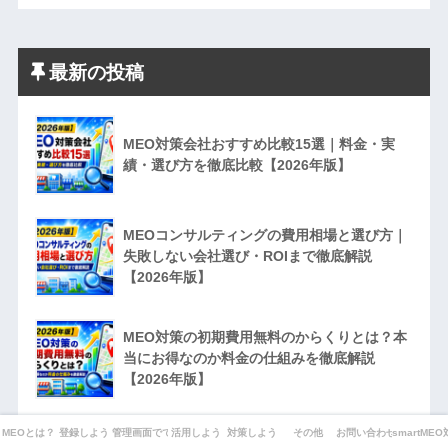
最新の投稿
MEO対策会社おすすめ比較15選｜料金・実
績・選び方を徹底比較【2026年版】
MEOコンサルティングの費用相場と選び方｜
失敗しない会社選び・ROIまで徹底解説
【2026年版】
MEO対策の初期費用無料のからくりとは？本
当にお得なのか料金の仕組みを徹底解説
【2026年版】
MEOとは？
登録しよう
管理画面でできることは？
活用しよう
対策しよう
その他
お問い合わせ
smartME