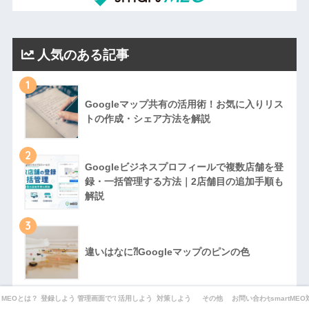
人気のある記事
1
Googleマップ共有の活用術！お気に入りリス
トの作成・シェア方法を解説
2
Googleビジネスプロフィールで複数店舗を登
録・一括管理する方法｜2店舗目の追加手順も
解説
3
違いはなに⁈Googleマップのピンの色
4
MEOとは？
登録しよう
管理画面でできることは？
活用しよう
対策しよう
その他
お問い合わせ
smartME