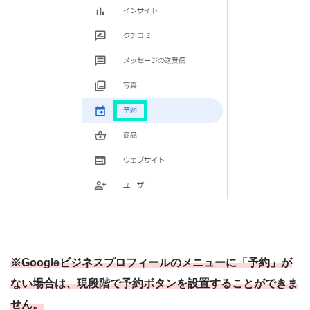
※Googleビジネスプロフィールのメニューに「予約」が
ない場合は、現段階で予約ボタンを設置することができま
せん。