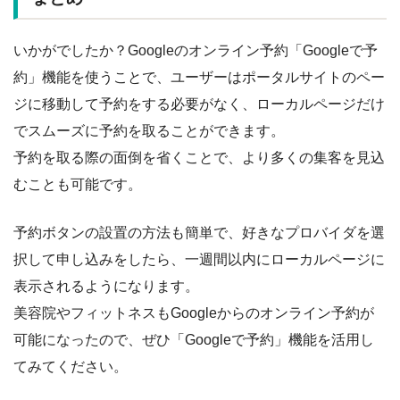
いかがでしたか？Googleのオンライン予約「Googleで予
約」機能を使うことで、ユーザーはポータルサイトのペー
ジに移動して予約をする必要がなく、ローカルページだけ
でスムーズに予約を取ることができます。
予約を取る際の面倒を省くことで、より多くの集客を見込
むことも可能です。
予約ボタンの設置の方法も簡単で、好きなプロバイダを選
択して申し込みをしたら、一週間以内にローカルページに
表示されるようになります。
美容院やフィットネスもGoogleからのオンライン予約が
可能になったので、ぜひ「Googleで予約」機能を活用し
てみてください。