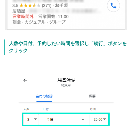
人数や日付、予約したい時間を選択し「続行」ボタンを
クリック