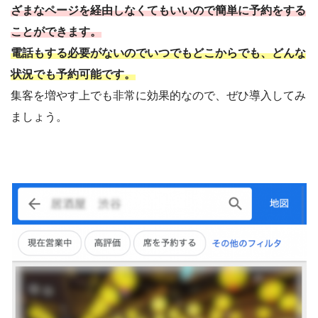
ざまなページを経由しなくてもいいので簡単に予約をする
ことができます。
電話もする必要がないのでいつでもどこからでも、どんな
状況でも予約可能です。
集客を増やす上でも非常に効果的なので、ぜひ導入してみ
ましょう。