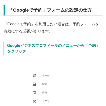
「Googleで予約」フォームの設定の仕方
「Googleで予約」を利用したい場合は、予約フォームを
有効にする必要があります。
Googleビジネスプロフィールのメニューから「予約」
をクリック