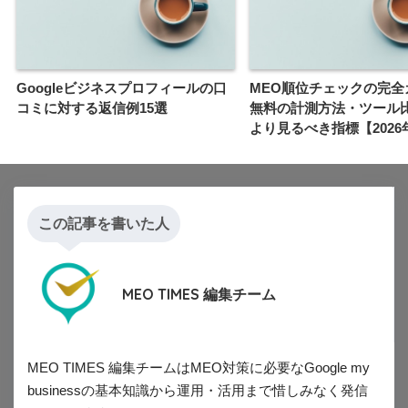
Googleビジネスプロフィールの口
MEO順位チェックの完全
コミに対する返信例15選
無料の計測方法・ツール
より見るべき指標【2026
この記事を書いた人
MEO TIMES 編集チーム
MEO TIMES 編集チームはMEO対策に必要なGoogle my
businessの基本知識から運用・活用まで惜しみなく発信