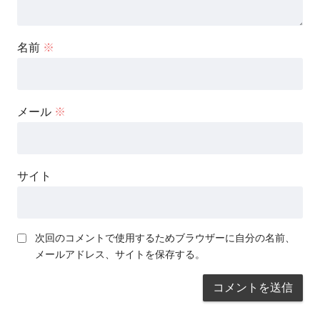
名前
※
メール
※
サイト
次回のコメントで使用するためブラウザーに自分の名前、
メールアドレス、サイトを保存する。