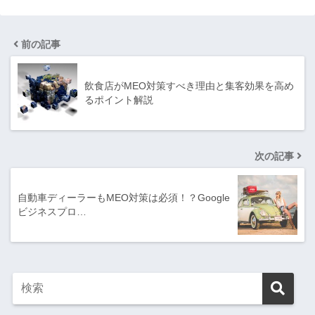
前の記事
飲食店がMEO対策すべき理由と集客効果を高め
るポイント解説
次の記事
自動車ディーラーもMEO対策は必須！？Google
ビジネスプロ…