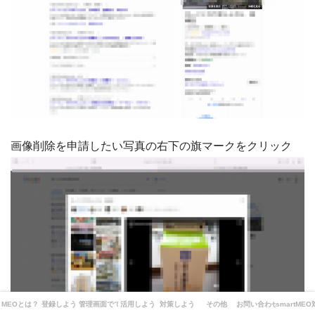
画像削除を申請したい写真の右下の旗マークをクリック
MEOとは？
登録しよう
管理画面でできることは？
活用しよう
対策しよう
その他
お問い合わせ
smartME