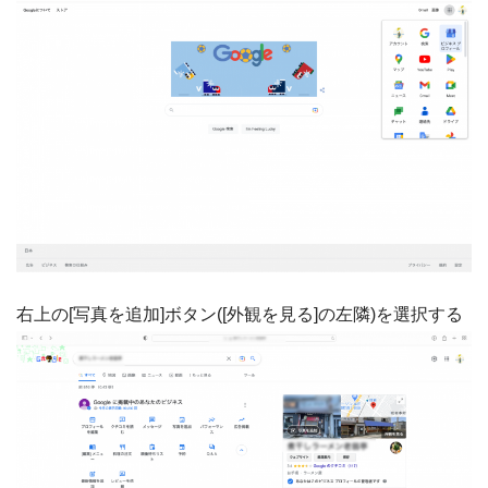
右上の[写真を追加]ボタン([外観を見る]の左隣)を選択する