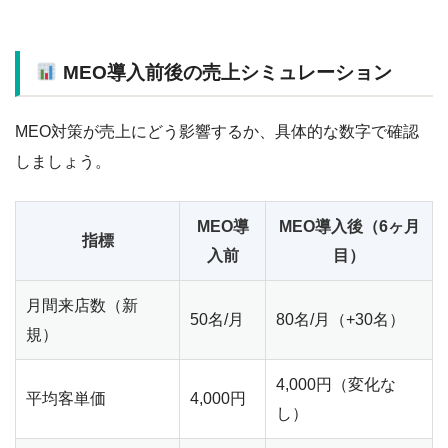
MEO導入前後の売上シミュレーション
MEO対策が売上にどう影響するか、具体的な数字で確認
しましょう。
MEO導
MEO導入後（6ヶ月
指標
入前
目）
月間来店数（新
50名/月
80名/月（+30名）
規）
4,000円（変化な
平均客単価
4,000円
し）