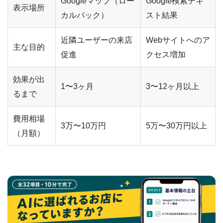
Googleマップ（ロー
Google検索テキ
表示場所
カルパック）
スト結果
近隣ユーザーの来店
Webサイトへのア
主な目的
促進
クセス増加
効果が出
1〜3ヶ月
3〜12ヶ月以上
るまで
費用相場
3万〜10万円
5万〜30万円以上
（月額）