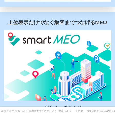
上位表示だけでなく集客までつなげるMEO
1,500社以上の導入実績
MEOとは？
登録しよう
管理画面でできることは？
活用しよう
対策しよう
その他
お問い合わせ
smartME