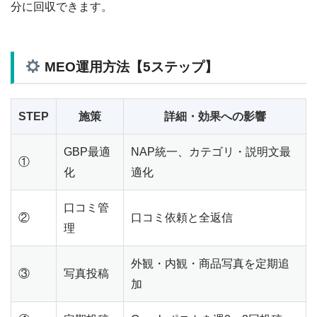
分に回収できます。
MEO運用方法【5ステップ】
STEP
施策
詳細・効果への影響
GBP最適
NAP統一、カテゴリ・説明文最
①
化
適化
口コミ管
②
口コミ依頼と全返信
理
外観・内観・商品写真を定期追
③
写真投稿
加