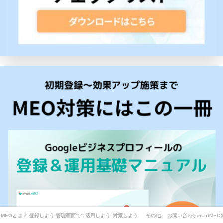
MEOとは？
登録しよう
管理画面でできることは？
活用しよう
対策しよう
その他
お問い合わせ
smartME