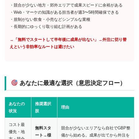
・競合が少ない地方・郊外エリアで成果スピードに余裕がある
・Web・マーケの知識がある担当者が週3〜5時間確保できる
・規制がない飲食・小売などシンプルな業種
・長期的にゆっくり取り組む計画がある
→「無料でスタートして半年後に成果が出ない」→外注に切り替
えという非効率なルートは避けたい
あなたに最適な選択（意思決定フロー）
あなたの
推奨選択
理由
状況
肢
コスト最
無料スタ
競合が少ないエリアなら自社でGBP整
優先・地
ート→様
備から始める。成果が出てから外注を
方・競合