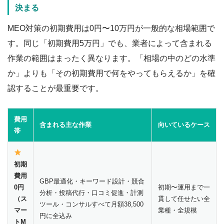
決まる
MEO対策の初期費用は0円〜10万円が一般的な相場範囲で
す。同じ「初期費用5万円」でも、業者によって含まれる
作業の範囲はまったく異なります。「相場の中のどの水準
か」よりも「その初期費用で何をやってもらえるか」を確
認することが最重要です。
費用
含まれる主な作業
向いているケース
帯
初期
費用
GBP最適化・キーワード設計・競合
0円
初期〜運用まで一
分析・投稿代行・口コミ促進・計測
（ス
貫して任せたい全
ツール・コンサルすべて月額38,500
マー
業種・全規模
円に全込み
トM