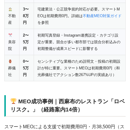
3〜
宅建業法・公正競争規約対応が必要。スマートM
不動
8万
EOは初期費用0円。詳細は
不動産MEO対策ガイド
産
円
を参照
2〜
初期写真登録・Instagram連携設定・カテゴリ設
美容
5万
定が重要。競合が多い都市部では競合分析込みの
院
円
初期整備が成果スピードに影響する
0〜
センシティブな業種のため説明文・投稿の初期設
葬儀
5万
計が特に重要。スマートMEOは初期費用0円（和
社
円
光葬儀社でアクション数267%UPの実績あり）
MEO成功事例｜西麻布のレストラン「ロベ
リスク。」（経路案内14倍）
スマートMEOによる支援で初期費用0円・月38,500円（ス