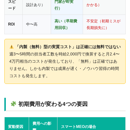
スピ
門家が即実
設計あり）
かかる）
ード
行）
高い（早期費
不安定（初期ミスが
ROI
中〜高
用回収）
長期損失に）
「内製（無料）型の実質コスト」は正確には無料ではない
週3〜5時間の担当者工数を時給2,000円で換算すると月2.4〜
4万円相当のコストが発生しており、「無料」は正確ではあ
りません。しかも内製では成果が遅く・ノウハウ習得の時間
コストも発生します。
初期費用が変わる4つの要因
費用への影
変動要因
スマートMEOの場合