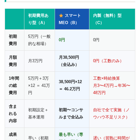
初期費用あ
スマート
内製（無料）型
り型（A）
MEO（B）
（C）
初期
5万円（一般
0円
0円
費用
的な相場）
月額
月38,500円
月3万円
0円（工数のみ）
費用
（全込み）
1年間
5万円＋3万
工数×時給換算
38,500円×12
の総
×12 ＝ 41万
月3〜4万円→年36〜
＝ 46.2万円
費用
円
48万円
含ま
初期設定＋
初期〜コンサ
自社で全て実施（ノ
れる
基本運用
ルまで全込み
ウハウ不足リスク）
内容
成果
最も早い（専
早い（初期
遅い（習熟に時間が