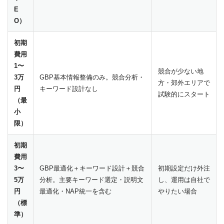
E
O）
初期
費用
1〜
競合が少ない地
3万
GBP基本情報整備のみ。競合分析・
方・郊外エリアで
円
キーワード設計なし
試験的にスタート
（最
小
限）
初期
費用
3〜
GBP最適化＋キーワード設計＋競合
初期設定だけ外注
5万
分析。主要キーワード選定・説明文
し、運用は自社で
円
最適化・NAP統一を含む
やりたい場合
（標
準）