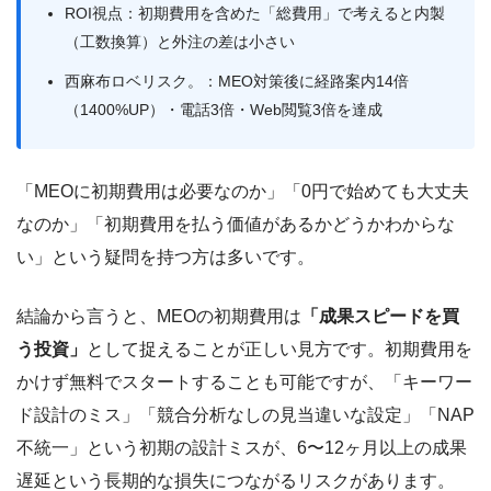
ROI視点：初期費用を含めた「総費用」で考えると内製
（工数換算）と外注の差は小さい
西麻布ロベリスク。：MEO対策後に経路案内14倍
（1400%UP）・電話3倍・Web閲覧3倍を達成
「MEOに初期費用は必要なのか」「0円で始めても大丈夫
なのか」「初期費用を払う価値があるかどうかわからな
い」という疑問を持つ方は多いです。
結論から言うと、MEOの初期費用は
「成果スピードを買
う投資」
として捉えることが正しい見方です。初期費用を
かけず無料でスタートすることも可能ですが、「キーワー
ド設計のミス」「競合分析なしの見当違いな設定」「NAP
不統一」という初期の設計ミスが、6〜12ヶ月以上の成果
遅延という長期的な損失につながるリスクがあります。