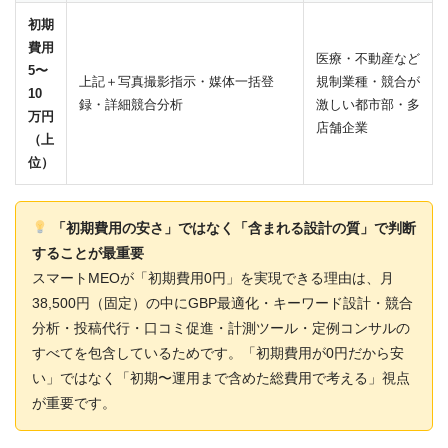
初期
費用
医療・不動産など
5〜
上記＋写真撮影指示・媒体一括登
規制業種・競合が
10
録・詳細競合分析
激しい都市部・多
万円
店舗企業
（上
位）
「初期費用の安さ」ではなく「含まれる設計の質」で判断
することが最重要
スマートMEOが「初期費用0円」を実現できる理由は、月
38,500円（固定）の中にGBP最適化・キーワード設計・競合
分析・投稿代行・口コミ促進・計測ツール・定例コンサルの
すべてを包含しているためです。「初期費用が0円だから安
い」ではなく「初期〜運用まで含めた総費用で考える」視点
が重要です。