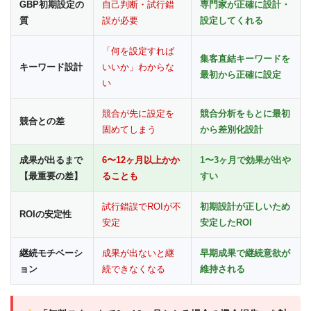
GBP初期設定の
自己判断・試行錯
専門家が正確に設計・
質
誤が必要
設定してくれる
「何を設定すれば
集客直結キーワードを
キーワード設計
いいか」わからな
最初から正確に設定
い
競合が先に設定を
競合分析をもとに最初
競合との差
固めてしまう
から差別化設計
成果が出るまで
6〜12ヶ月以上かか
1〜3ヶ月で効果が出や
【最重要の差】
ることも
すい
試行錯誤でROIが不
初期設計が正しいため
ROIの安定性
安定
安定したROI
継続モチベーシ
成果が出ないと継
早期成果で継続意欲が
ョン
続できなくなる
維持される