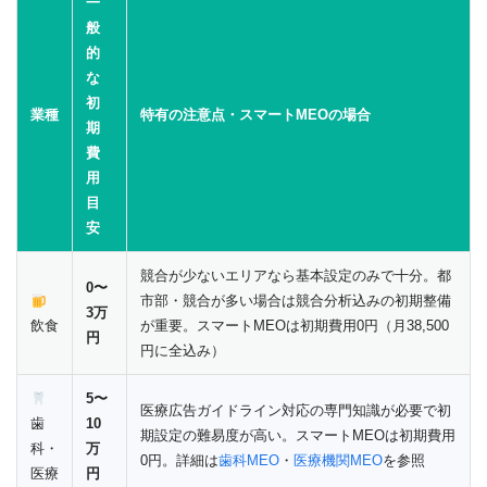
一
般
的
な
初
業種
特有の注意点・スマートMEOの場合
期
費
用
目
安
競合が少ないエリアなら基本設定のみで十分。都
0〜
市部・競合が多い場合は競合分析込みの初期整備
3万
飲食
が重要。スマートMEOは初期費用0円（月38,500
円
円に全込み）
5〜
医療広告ガイドライン対応の専門知識が必要で初
歯
10
期設定の難易度が高い。スマートMEOは初期費用
科・
万
0円。詳細は
歯科MEO
・
医療機関MEO
を参照
医療
円