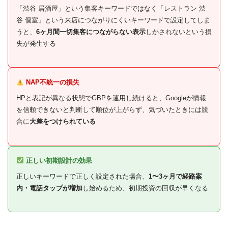
「渋谷 居酒屋」という集客キーワードではなく「レストラン 渋
谷 個室」という来店につながりにくいキーワードで設定してしま
うと、
6ヶ月間一切集客につながらない表示
しかされないという損
失が発生する
NAP不統一の損失
HPと表記が異なる状態でGBPを運用し続けると、Googleが情報
を信頼できないと判断して順位が上がらず、気づいたときには競
合に
大差をつけられている
正しい初期設計の効果
正しいキーワードで正しく設定された場合、
1〜3ヶ月で経路案
内・電話タップが増加
し始めるため、初期投資の回収が早くなる