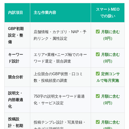
スマートMEO
内訳項目
主な作業内容
での扱い
GBP初期
店舗情報・カテゴリ・NAP・予
月額に含む
設定・整
約リンク・属性設定
（0円）
備
キーワー
エリア×業種×ニーズ軸でのキー
月額に含む
ド設計
ワード選定・競合調査
（0円）
上位競合のGBP状態・口コミ
定例コンサ
競合分析
数・投稿頻度の調査
ルで毎月実施
説明文・
750字の説明文キーワード最適
月額に含む
内部最適
化・サービス設定
（0円）
化
投稿設
投稿テンプレ設計・写真登録・
月額に含む
計・初期
カテゴリ詳細設定
（0円）