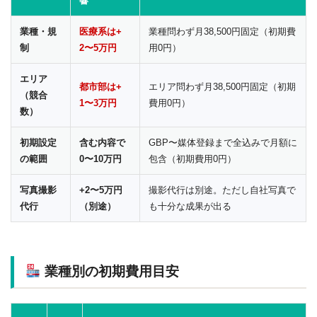
響
業種・規
医療系は+
業種問わず月38,500円固定（初期費
制
2〜5万円
用0円）
エリア
都市部は+
エリア問わず月38,500円固定（初期
（競合
1〜3万円
費用0円）
数）
初期設定
含む内容で
GBP〜媒体登録まで全込みで月額に
の範囲
0〜10万円
包含（初期費用0円）
写真撮影
+2〜5万円
撮影代行は別途。ただし自社写真で
代行
（別途）
も十分な成果が出る
業種別の初期費用目安