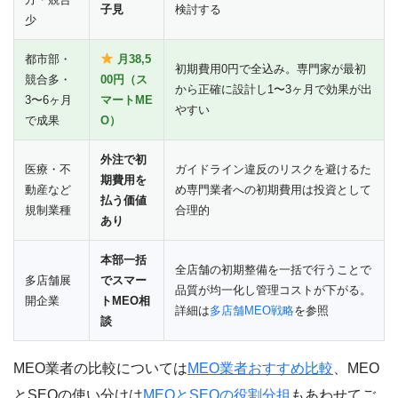
子見
検討する
少
都市部・
月38,5
初期費用0円で全込み。専門家が最初
競合多・
00円（ス
から正確に設計し1〜3ヶ月で効果が出
3〜6ヶ月
マートME
やすい
で成果
O）
外注で初
医療・不
ガイドライン違反のリスクを避けるた
期費用を
動産など
め専門業者への初期費用は投資として
払う価値
規制業種
合理的
あり
本部一括
全店舗の初期整備を一括で行うことで
多店舗展
でスマー
品質が均一化し管理コストが下がる。
開企業
トMEO相
詳細は
多店舗MEO戦略
を参照
談
MEO業者の比較については
MEO業者おすすめ比較
、MEO
とSEOの使い分けは
MEOとSEOの役割分担
もあわせてご