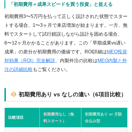
「初期費用＝成果スピードを買う投資」と捉える
初期費用3〜5万円を払って正しく設計された状態でスター
トする場合、1〜3ヶ月で来店増加が始まります。一方、無
料でスタートして試行錯誤しながら設計を固める場合、
6〜12ヶ月かかることがあります。この「早期成果vs遅い
成果」の差分が初期費用の価値です。ROI詳細は
MEO投資
対効果（ROI）完全解説
、内製外注の比較は
MEO内製と外
注の詳細比較
もご覧ください。
初期費用あり vs なしの違い（6項目比較）
初期費用なし（無
初期費用あり or 月額
比較項目
料スタート）
全込み型