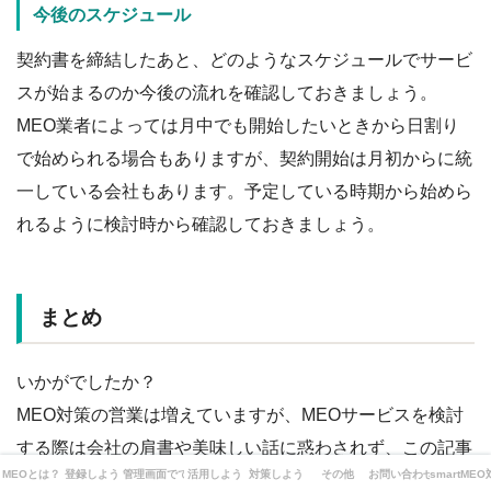
今後のスケジュール
契約書を締結したあと、どのようなスケジュールでサービ
スが始まるのか今後の流れを確認しておきましょう。
MEO業者によっては月中でも開始したいときから日割り
で始められる場合もありますが、契約開始は月初からに統
一している会社もあります。予定している時期から始めら
れるように検討時から確認しておきましょう。
まとめ
いかがでしたか？
MEO対策の営業は増えていますが、MEOサービスを検討
する際は会社の肩書や美味しい話に惑わされず、この記事
MEOとは？
登録しよう
管理画面でできることは？
活用しよう
対策しよう
その他
お問い合わせ
smartME
でご紹介した項目を確認し、サービス内容が充実していて