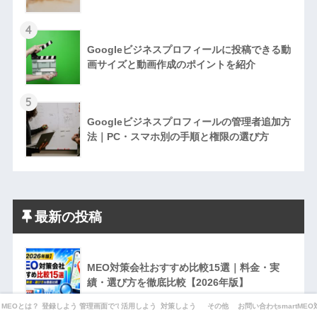
4
Googleビジネスプロフィールに投稿できる動
画サイズと動画作成のポイントを紹介
5
Googleビジネスプロフィールの管理者追加方
法｜PC・スマホ別の手順と権限の選び方
最新の投稿
MEO対策会社おすすめ比較15選｜料金・実
績・選び方を徹底比較【2026年版】
MEOとは？
登録しよう
管理画面でできることは？
活用しよう
対策しよう
その他
お問い合わせ
smartME