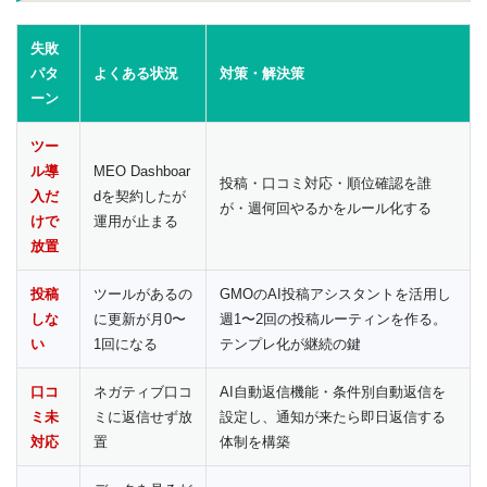
失敗
パタ
よくある状況
対策・解決策
ーン
ツー
ル導
MEO Dashboar
投稿・口コミ対応・順位確認を誰
入だ
dを契約したが
が・週何回やるかをルール化する
けで
運用が止まる
放置
投稿
ツールがあるの
GMOのAI投稿アシスタントを活用し
しな
に更新が月0〜
週1〜2回の投稿ルーティンを作る。
い
1回になる
テンプレ化が継続の鍵
口コ
ネガティブ口コ
AI自動返信機能・条件別自動返信を
ミ未
ミに返信せず放
設定し、通知が来たら即日返信する
対応
置
体制を構築