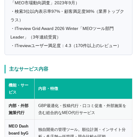
「MEO市場動向調査」2023年9月）
・検索3位以内表示率97%・顧客満足度98%（業界トップク
ラス）
・ITreview Grid Award 2026 Winter「MEOツール部門
Leader」（3年連続受賞）
・ITreviewユーザー満足度：4.3（170件以上のレビュー）
主なサービス内容
機能・サー
内容・特徴
ビス
内部・外部
GBP最適化・投稿代行・口コミ促進・外部施策を
施策代行
含む総合的なMEO代行サービス
MEO Dash
独自開発の管理ツール。順位計測・インサイト分
board byG
析・多店舗一括管理・競合比較が可能