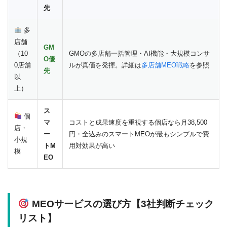
先
多
店舗
GM
（10
GMOの多店舗一括管理・AI機能・大規模コンサ
O優
0店舗
ルが真価を発揮。詳細は
多店舗MEO戦略
を参照
先
以
上）
ス
個
マ
コストと成果速度を重視する個店なら月38,500
店・
ー
円・全込みのスマートMEOが最もシンプルで費
小規
トM
用対効果が高い
模
EO
MEOサービスの選び方【3社判断チェック
リスト】