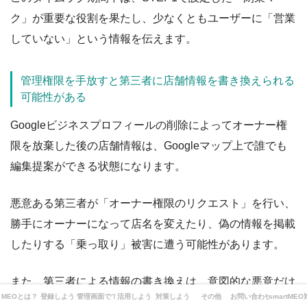
ク」が重要な役割を果たし、少なくともユーザーに「営業
していない」という情報を伝えます。
管理権限を手放すと第三者に店舗情報を書き換えられる
可能性がある
Googleビジネスプロフィールの削除によってオーナー権
限を放棄した後の店舗情報は、Googleマップ上で誰でも
編集提案ができる状態になります。
悪意ある第三者が「オーナー権限のリクエスト」を行い、
勝手にオーナーになって店名を変えたり、偽の情報を掲載
したりする「乗っ取り」被害に遭う可能性があります。
また、第三者による情報の書き換えは、意図的な悪意だけ
MEOとは？
登録しよう
管理画面でできることは？
活用しよう
対策しよう
その他
お問い合わせ
smartME
でなく、善意の第三者による誤った情報更新も含まれま