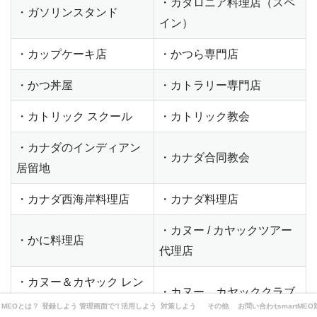
・カタロニア料理店（スペ
・ガソリンスタンド
イン）
・カップケーキ店
・かつら専門店
・かつ丼屋
・カトラリー専門店
・カトリック スクール
・カトリック教会
・カナダのインディアン
・カナダ合同教会
居留地
・カナダ西海岸料理店
・カナダ料理店
・カヌー / カヤックツアー
・かに料理店
代理店
・カヌー＆カヤック レン
・カヌー、カヤッククラブ
タル業
MEOとは？
登録しよう
管理画面でできることは？
活用しよう
対策しよう
その他
お問い合わせ
smartME